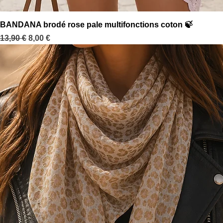
Aperçu rapide
BANDANA brodé rose pale multifonctions coton 🍃
Prix original
Prix promotionnel
13,90 €
8,00 €