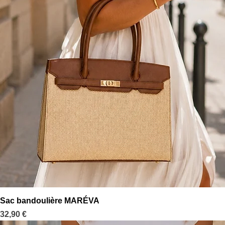
Aperçu rapide
Sac bandoulière MARÉVA
Prix
32,90 €