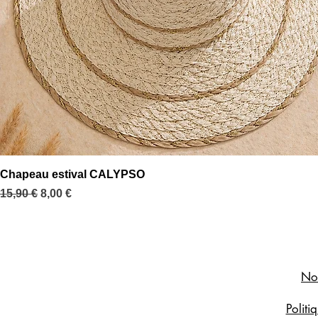
Aperçu rapide
Chapeau estival CALYPSO
Prix original
Prix promotionnel
15,90 €
8,00 €
Not
Politi