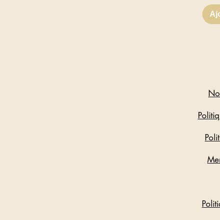
Aj
Not
Politi
Poli
Men
Polit