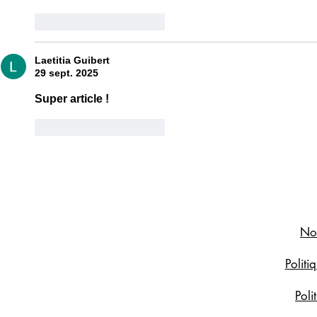
J'aime
Répondre
Laetitia Guibert
29 sept. 2025
Super article ! 
J'aime
Répondre
Not
Politi
Poli