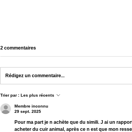
2 commentaires
Rédigez un commentaire...
Sac banane femme
Sac à main 
Trier par :
Les plus récents
tendance : comment
l’allié prat
l'adopter au quotidien?
Membre inconnu
29 sept. 2025
Pour ma part je n achète que du simili. J ai un rappor
acheter du cuir animal, après ce n est que mon resse